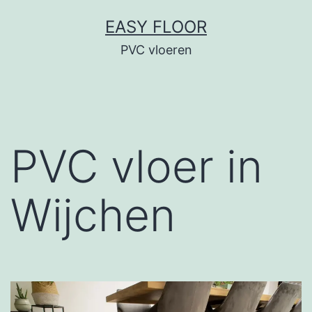
Ga
EASY FLOOR
naar
PVC vloeren
de
inhoud
PVC vloer in
Wijchen