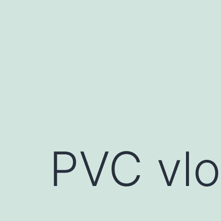
Ga
naar
de
inhoud
PVC vlo